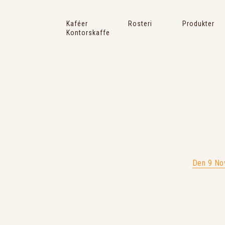
Kaféer
Rosteri
Produkter
Kontorskaffe
Claes Mortensens hus
Meny
Den 9 Nov